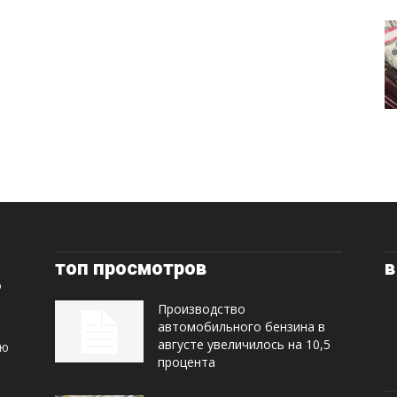
топ просмотров
в
Производство
автомобильного бензина в
августе увеличилось на 10,5
ую
процента