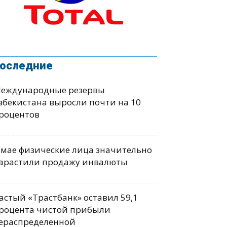
оследние
еждународные резервы
збекистана выросли почти на 10
роцентов
 мае физические лица значительно
арастили продажу инвалюты
астый «Трастбанк» оставил 59,1
роцента чистой прибыли
ераспределенной