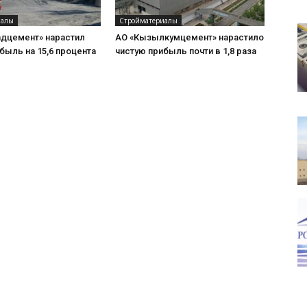
иалы
Стройматериалы
адцемент» нарастил
АО «Кызылкумцемент» нарастило
быль на 15,6 процента
чистую прибыль почти в 1,8 раза