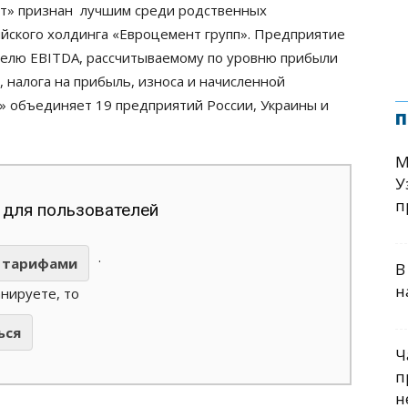
нт» признан лучшим среди родственных
ийского холдинга «Евроцемент групп». Предприятие
телю EBITDA, рассчитываемому по уровню прибыли
, налога на прибыль, износа и начисленной
» объединяет 19 предприятий России, Украины и
п
М
У
п
 для пользователей
.
тарифами
В
н
анируете, то
ься
Ч
п
н