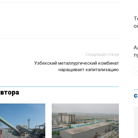
Т
о
А
п
Следующая статья
Узбекский металлургический комбинат
наращивает капитализацию
автора
с