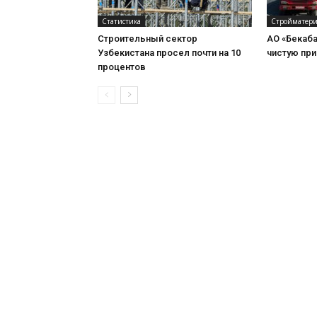
Статистика
Стройматер
Строительный сектор
АО «Бекаб
Узбекистана просел почти на 10
чистую при
процентов