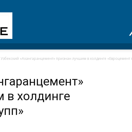
Узбекский «Ахангаранцемент» признан лучшим в холдинге «Евроцемент 
нгаранцемент»
 в холдинге
упп»