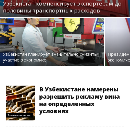
Узбекистан компенсирует экспортерам до
половины транспортных расходов
Узбекистан планирует значительно снизить
Президент
участие в экономике
экономиче
В Узбекистане намерены
разрешить рекламу вина
на определенных
условиях
Законодательство