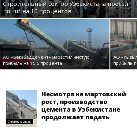
Строительный сектор Узбекистана просел
почти на 10 процентов
АО «Бекабадцемент» нарастил чистую
АО «Кызыл
прибыль на 15,6 процента
прибыль п
Несмотря на мартовский
рост, производство
цемента в Узбекистане
продолжает падать
Стройматериалы