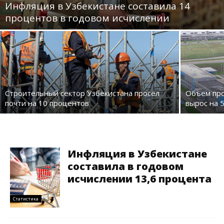
Инфляция в Узбекистане составила 14
процентов в годовом исчислении
Строительный сектор Узбекистана просел
Объем про
почти на 10 процентов
вырос на 
Инфляция в Узбекистане
составила в годовом
исчислении 13,6 процента
Статистика