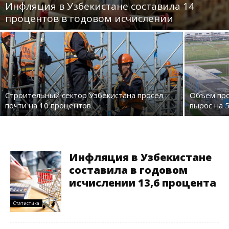
Инфляция в Узбекистане составила 14
процентов в годовом исчислении
Строительный сектор Узбекистана просел
Объем про
почти на 10 процентов
вырос на 
Инфляция в Узбекистане
составила в годовом
исчислении 13,6 процента
Статистика