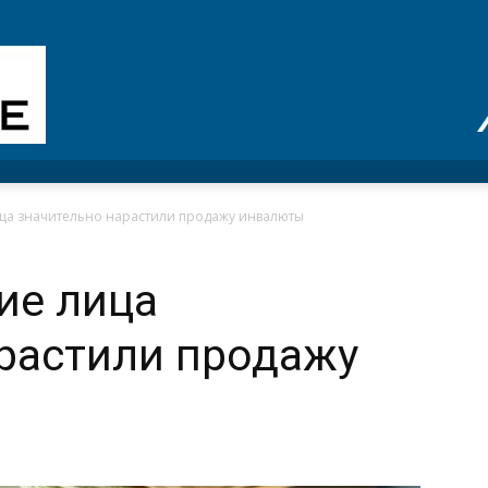
ица значительно нарастили продажу инвалюты
ие лица
растили продажу