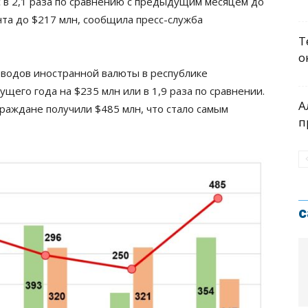
 в 2,1 раза по сравнению с предыдущим месяцем до
ента до $217 млн, сообщила пресс-служба
Т
о
еводов иностранной валюты в республикe
щего года на $235 млн или в 1,9 раза по сравнении.
А
раждане получили $485 млн, что стало самым
п
с