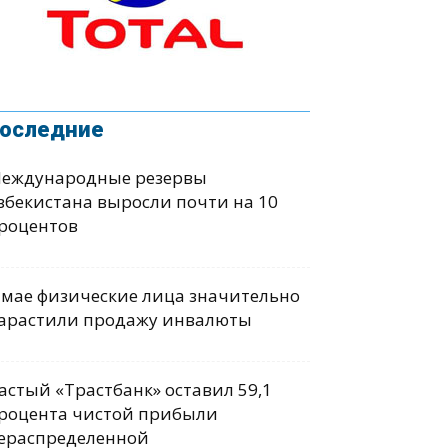
оследние
еждународные резервы
збекистана выросли почти на 10
роцентов
 мае физические лица значительно
арастили продажу инвалюты
астый «Трастбанк» оставил 59,1
роцента чистой прибыли
ераспределенной