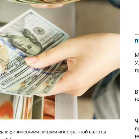
п
М
У
п
В
н
Ч
п
одаж физическими лицами иностранной валюты
н