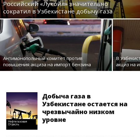
Российский «Лукойл» значительно
сократил в Узбекистане добычу газа
Антимонопольный комитет против
В Узбекис
повышения акциза на импорт бензина
акциз на 
Добыча газа в
Узбекистане остается на
чрезвычайно низком
уровне
Нефтегазовая
Отрасль