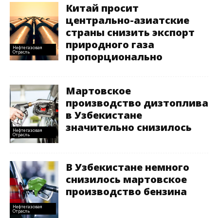
Китай просит
центрально-азиатские
страны снизить экспорт
природного газа
Нефтегазовая
Отрасль
пропорционально
Мартовское
производство дизтоплива
в Узбекистане
значительно снизилось
Нефтегазовая
Отрасль
В Узбекистане немного
снизилось мартовское
производство бензина
Нефтегазовая
Отрасль