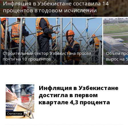
Инфляция в Узбекистане составила 14
процентов в годовом исчислении
Строительный сектор Узбекистана просел
Объем про
почти на 10 процентов
вырос на 
Инфляция в Узбекистане
достигла в первом
квартале 4,3 процента
Статистика