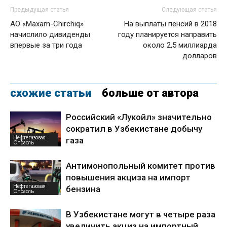
Предыдущая статья
Следующая статья
АО «Maxam-Chirchiq»
На выплаты пенсий в 2018
начислило дивиденды
году планируется направить
впервые за три года
около 2,5 миллиарда
долларов
схожие статьи
больше от автора
Российский «Лукойл» значительно
сократил в Узбекистане добычу
Нефтегазовая
газа
Отрасль
Антимонопольный комитет против
повышения акциза на импорт
Нефтегазовая
бензина
Отрасль
В Узбекистане могут в четыре раза
увеличить акциз на импортный