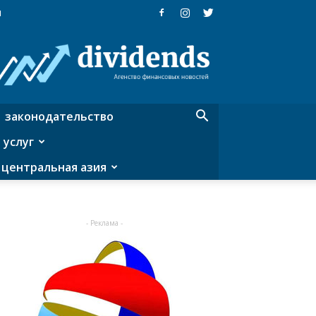
я
Dividends
—
агентство
финансовых
новостей
законодательство
 услуг
центральная азия
- Реклама -