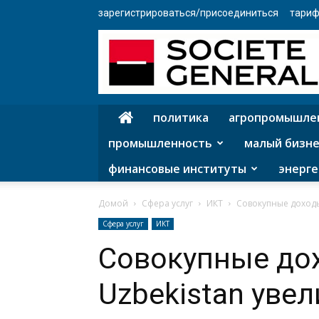
зарегистрироваться/присоединиться
тариф
политика
агропромышле
промышленность
малый бизне
финансовые институты
энерге
Домой
Сфера услуг
ИКТ
Совокупные доходы 
Сфера услуг
ИКТ
Совокупные дох
Uzbekistan уве