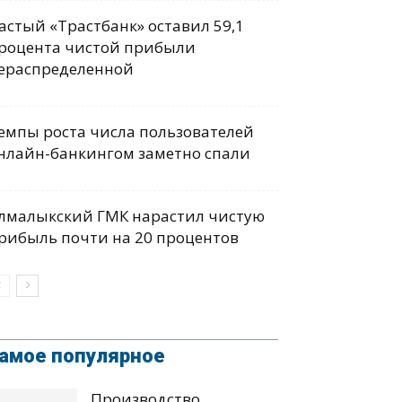
астый «Трастбанк» оставил 59,1
роцента чистой прибыли
ераспределенной
емпы роста числа пользователей
нлайн-банкингом заметно спали
лмалыкский ГМК нарастил чистую
рибыль почти на 20 процентов
амое популярное
Производство