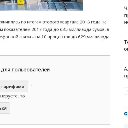
Ч
п
н
еличились по итогам второго квартала 2018 года на
м показателем 2017 года до 635 миллиарда сумов, в
лефонной связи – на 10 процентов до 629 миллиарда
Т
о
А
 для пользователей
п
.
тарифами
анируете, то
ься
с