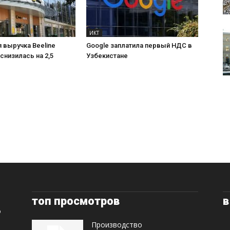
ИКТ
 выручка Beeline
Google заплатила первый НДС в
 снизилась на 2,5
Узбекистане
топ просмотров
в
Производство