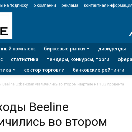
ы на подписку
о компании
реклама
контактная информаци
нный комплекс
биржевые рынки
дивиденды
с
статистика
тендеры, конкурсы, торги
сфера
тика
сектор торговли
банковские рейтинги
Beeline Uzbekistan увеличились во втором квартале на 10,3 процента
оды Beeline
личились во втором