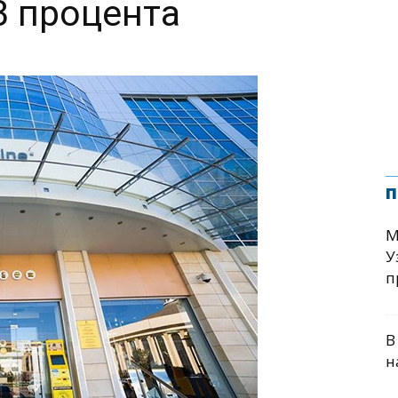
3 процента
п
М
У
п
В
н