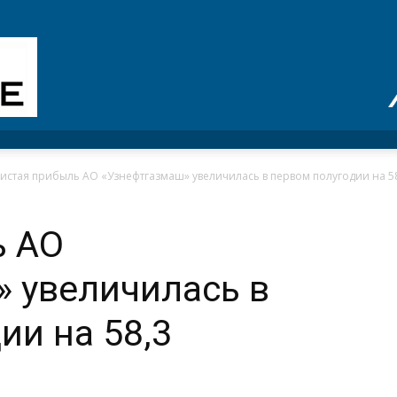
истая прибыль АО «Узнефтгазмаш» увеличилась в первом полугодии на 5
ь АО
 увеличилась в
ии на 58,3