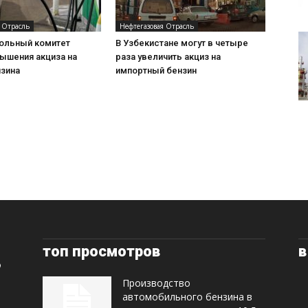
 Отрасль
Нефтегазовая Отрасль
ольный комитет
В Узбекистане могут в четыре
ышения акциза на
раза увеличить акциз на
нзина
импортный бензин
топ просмотров
в
Производство
автомобильного бензина в