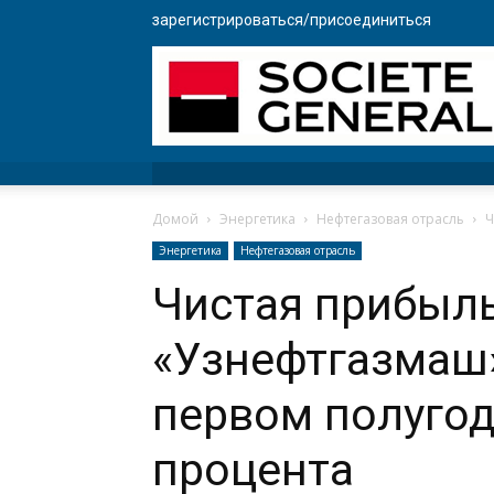
зарегистрироваться/присоединиться
Домой
Энергетика
Нефтегазовая отрасль
Ч
Энергетика
Нефтегазовая отрасль
Чистая прибыл
«Узнефтгазмаш»
первом полугод
процента