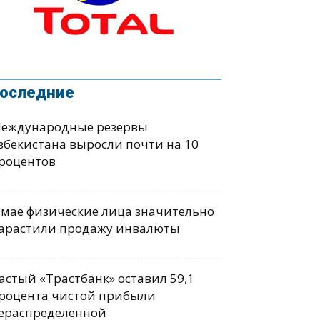
оследние
еждународные резервы
збекистана выросли почти на 10
роцентов
 мае физические лица значительно
арастили продажу инвалюты
астый «Трастбанк» оставил 59,1
роцента чистой прибыли
ераспределенной