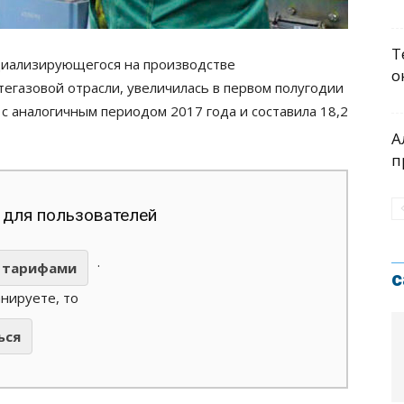
Т
циализирующегося на производстве
о
газовой отрасли, увеличилась в первом полугодии
 с аналогичным периодом 2017 года и составила 18,2
А
п
 для пользователей
.
тарифами
с
анируете, то
ься