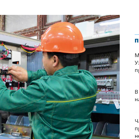
п
М
У
п
В
н
Ч
п
н