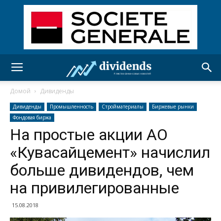
Домой
Дивиденды
Дивиденды
Промышленность
Стройматериалы
Биржевые рынки
Фондовая биржа
На простые акции АО
«Кувасайцемент» начислил
больше дивидендов, чем
на привилегированные
15.08.2018