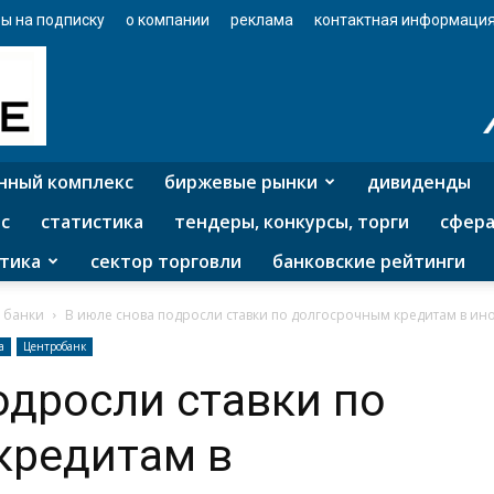
ы на подписку
о компании
реклама
контактная информаци
нный комплекс
биржевые рынки
дивиденды
с
статистика
тендеры, конкурсы, торги
сфера
тика
сектор торговли
банковские рейтинги
 банки
В июле снова подросли ставки по долгосрочным кредитам в ин
а
Центробанк
одросли ставки по
кредитам в