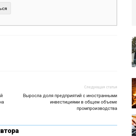
ься
Следующая статья
ый
Выросла доля предприятий с иностранными
на
инвестициями в общем объеме
промпроизводства
автора