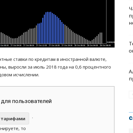
Ч
п
н
Т
о
тные ставки по кредитам в иностранной валюте,
ы, выросли за июль 2018 года на 0,6 процентного
А
одовом исчислении.
п
 для пользователей
.
с
тарифами
анируете, то