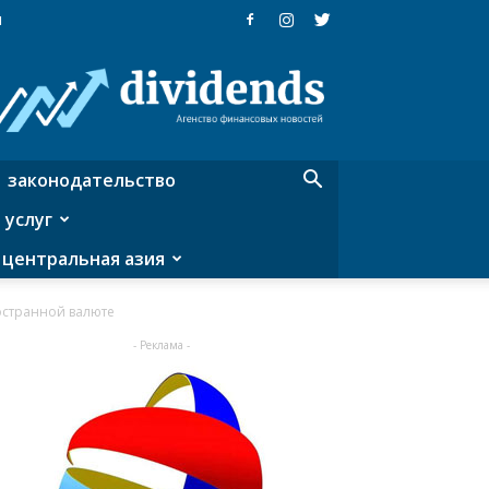
я
Dividends
—
агентство
финансовых
новостей
законодательство
 услуг
центральная азия
остранной валюте
- Реклама -