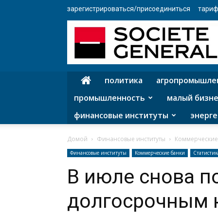
зарегистрироваться/присоединиться
тариф
политика
агропромышле
промышленность
малый бизне
финансовые институты
энерге
Домой
Финансовые институты
Коммерческие
Финансовые институты
Коммерческие банки
Статистик
В июле снова п
долгосрочным 