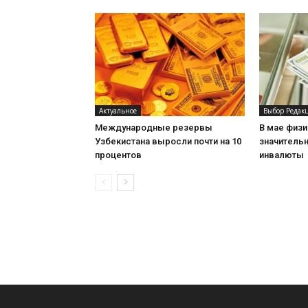
Актуальное
Выбор Редак
Международные резервы
В мае физи
Узбекистана выросли почти на 10
значитель
процентов
инвалюты