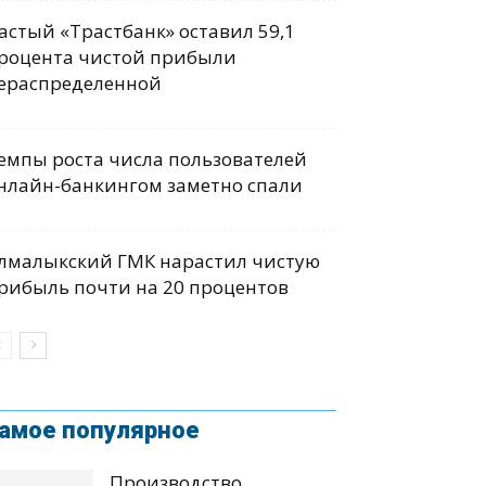
астый «Трастбанк» оставил 59,1
роцента чистой прибыли
ераспределенной
емпы роста числа пользователей
нлайн-банкингом заметно спали
лмалыкский ГМК нарастил чистую
рибыль почти на 20 процентов
амое популярное
Производство