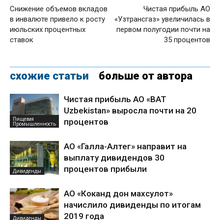
Снижение объемов вкладов
Чистая прибыль АО
в инвалюте привело к росту
«Узтрансгаз» увеличилась в
июльских процентных
первом полугодии почти на
ставок
35 процентов
схожие статьи
больше от автора
Чистая прибыль АО «BAT
Uzbekistan» выросла почти на 20
Пищевая
процентов
Промышленность
АО «Галла-Алтег» направит на
выплату дивидендов 30
процентов прибыли
Дивиденды
АО «Коканд дон махсулот»
начислило дивиденды по итогам
2019 года
Дивиденды