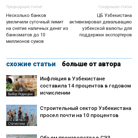
Предыдущая статья
Следующая статья
Несколько банков
ЦБ Узбекистана
увеличили суточный лимит
активизировал девальвацию
на снятие наличных денег из
узбекской валюты для
банкоматов до 10
поддержки экспортеров
миллионов сумов
схожие статьи
больше от автора
Инфляция в Узбекистане
составила 14 процентов в годовом
исчислении
Выбор Редакции
Строительный сектор Узбекистана
просел почти на 10 процентов
Статистика
Объем производства в СЭЗ