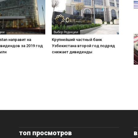
ции
Выбор Редакции
stan направит на
Крупнейший частный банк
видендов за 2019 год
Узбекистана второй год подряд
млн
снижает дивиденды
топ просмотров
в