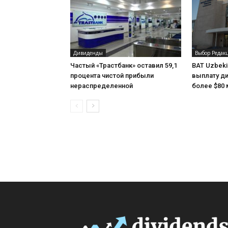
Дивиденды
Выбор Редак
Частый «Трастбанк» оставил 59,1
BAT Uzbeki
процента чистой прибыли
выплату ди
нераспределенной
более $80 