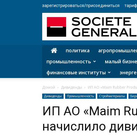
зарегистрироваться/присоединиться
тариф
политика
агропромышле
промышленность
малый бизне
финансовые институты
энерге
Домой
Дивиденды
ИП АО «Maim Rubber Produc
Дивиденды
Промышленность
Стройматериалы
Бир
ИП АО «Maim Ru
начислило див