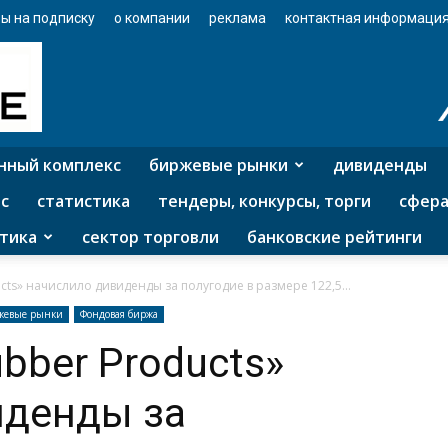
ы на подписку
о компании
реклама
контактная информаци
нный комплекс
биржевые рынки
дивиденды
с
статистика
тендеры, конкурсы, торги
сфера
тика
сектор торговли
банковские рейтинги
ts» начислило дивиденды за полугодие в размере 122,5...
жевые рынки
Фондовая биржа
bber Products»
иденды за