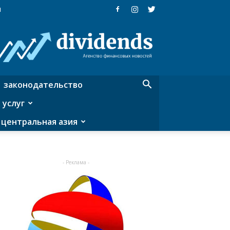
я
Dividends
—
агентство
финансовых
новостей
законодательство
 услуг
центральная азия
- Реклама -