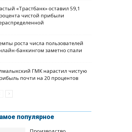
астый «Трастбанк» оставил 59,1
роцента чистой прибыли
ераспределенной
емпы роста числа пользователей
нлайн-банкингом заметно спали
лмалыкский ГМК нарастил чистую
рибыль почти на 20 процентов
амое популярное
Производство