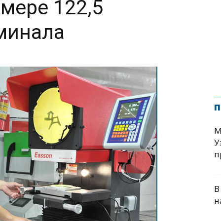
змере 122,5
минала
п
М
У
п
В
н