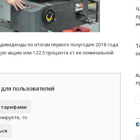
Ч
п
н
 дивиденды по итогам первого полугодия 2018 года
Т
стую акцию или 122.5 процента от ее номинальной
о
А
п
 для пользователей
.
тарифами
анируете, то
с
ься