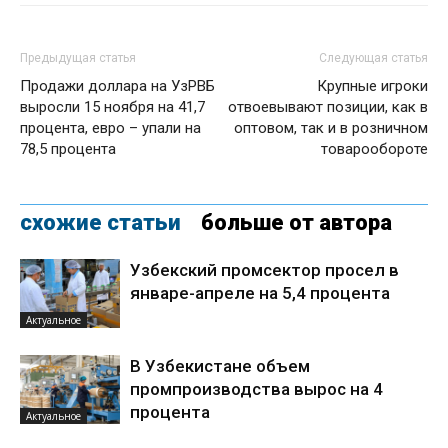
Предыдущая статья
Следующая статья
Продажи доллара на УзРВБ
Крупные игроки
выросли 15 ноября на 41,7
отвоевывают позиции, как в
процента, евро – упали на
оптовом, так и в розничном
78,5 процента
товарообороте
схожие статьи
больше от автора
Узбекский промсектор просел в
январе-апреле на 5,4 процента
Актуальное
В Узбекистане объем
промпроизводства вырос на 4
процента
Актуальное