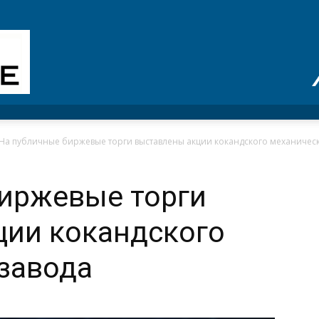
На публичные биржевые торги выставлены акции кокандского механическ
биржевые торги
ции кокандского
завода