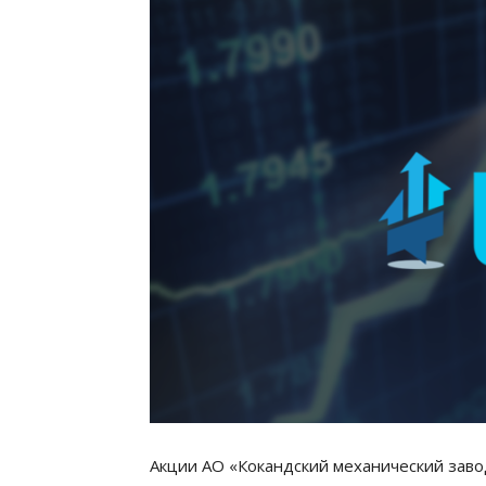
Акции АО «Кокандский механический заво