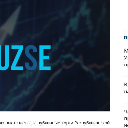
п
М
У
п
В
н
Ч
п
д» выставлены на публичные торги Республиканской
н