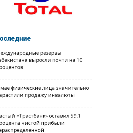
оследние
еждународные резервы
збекистана выросли почти на 10
роцентов
 мае физические лица значительно
арастили продажу инвалюты
астый «Трастбанк» оставил 59,1
роцента чистой прибыли
ераспределенной