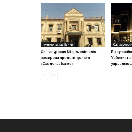
Коммерческие Банки
Коммерчески
Сингапурская Kito Investments
В крупней
намерена продать долю в
Узбекиста
«Савдогарбанке»
управляю