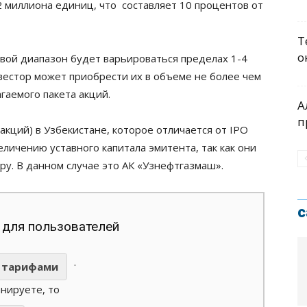
 миллиона единиц, что составляет 10 процентов от
Т
о
овой диапазон будет варьироваться пределах 1-4
вестор может приобрести их в объеме не более чем
гаемого пакета акций.
А
п
кций) в Узбекистане, которое отличается от IPO
еличению уставного капитала эмитента, так как они
. В данном случае это АК «Узнефтгазмаш».
с
 для пользователей
.
тарифами
анируете, то