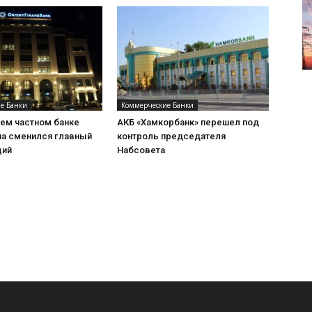
е Банки
Коммерческие Банки
шем частном банке
АКБ «Хамкорбанк» перешел под
на сменился главный
контроль председателя
щий
Набсовета