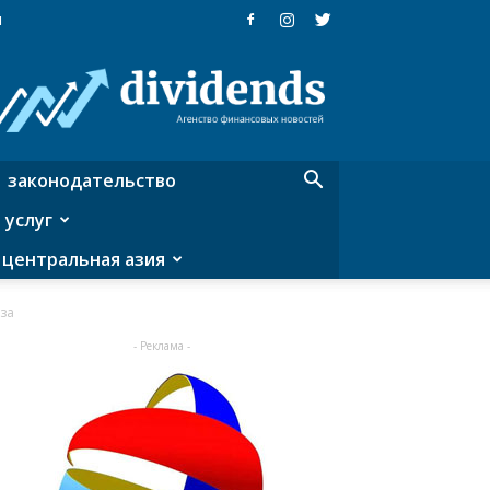
я
Dividends
—
агентство
финансовых
новостей
законодательство
 услуг
центральная азия
за
- Реклама -