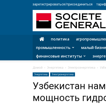
зарегистрироваться/присоединиться
тариф
политика
агропромышле
промышленность
малый бизне
финансовые институты
энерге
Домой
Энергетика
Электроэнергетика
Узб
Энергетика
Электроэнергетика
Узбекистан нам
мощность гидр