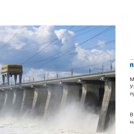
п
М
У
п
В
н