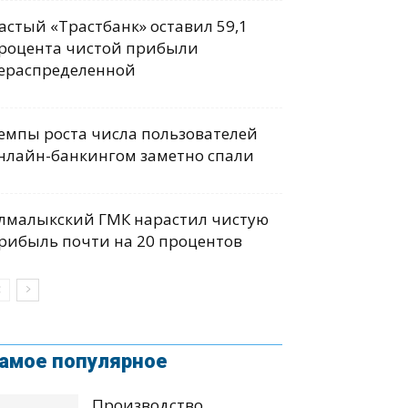
астый «Трастбанк» оставил 59,1
роцента чистой прибыли
ераспределенной
емпы роста числа пользователей
нлайн-банкингом заметно спали
лмалыкский ГМК нарастил чистую
рибыль почти на 20 процентов
амое популярное
Производство