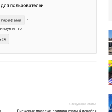
 для пользователей
.
тарифами
анируете, то
ься
Следующая статья
х
Биржевые продажи доллара упали 4 декабря