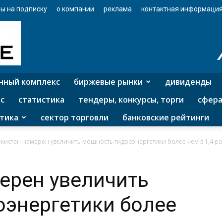
ы на подписку
о компании
реклама
контактная информаци
нный комплекс
биржевые рынки
дивиденды
с
статистика
тендеры, конкурсы, торги
сфера
тика
сектор торговли
банковские рейтинги
екистан намерен увеличить мощность гидроэнергетики более чем в 1,4 ра
ерен увеличить
оэнергетики более