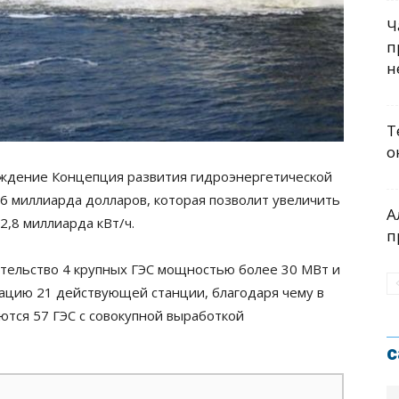
Ч
п
н
Т
о
уждение Концепция развития гидроэнергетической
,6 миллиарда долларов, которая позволит увеличить
А
,8 миллиарда кВт/ч.
п
тельство 4 крупных ГЭС мощностью более 30 МВт и
зацию 21 действующей станции, благодаря чему в
ются 57 ГЭС с совокупной выработкой
с