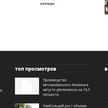
рекорды
топ просмотров
в
Производство
автомобильного бензина в
августе увеличилось на 10,5
ую
процента
Наибольший рост объема