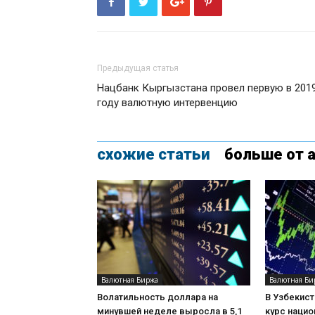
Предыдущая статья
Нацбанк Кыргызстана провел первую в 201
году валютную интервенцию
схожие статьи
больше от 
Валютная Биржа
Валютная Би
Волатильность доллара на
В Узбекист
минувшей неделе выросла в 5,1
курс наци