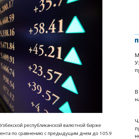
п
М
У
п
В
н
Ч
Узбекской республиканской валютной бирже
п
оцента по сравнению с предыдущим днем до 105.9
н