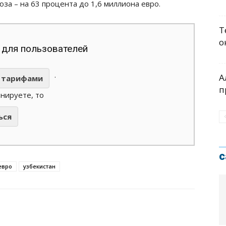
за – на 63 процента до 1,6 миллиона евро.
Т
о
 для пользователей
.
А
тарифами
п
анируете, то
ься
с
евро
узбекистан