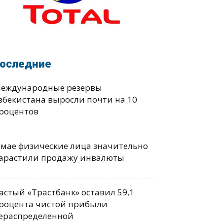
оследние
еждународные резервы
збекистана выросли почти на 10
роцентов
 мае физические лица значительно
арастили продажу инвалюты
астый «Трастбанк» оставил 59,1
роцента чистой прибыли
ераспределенной