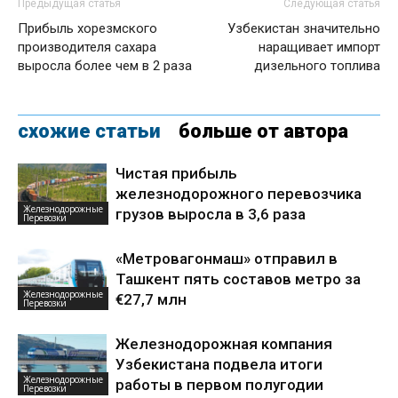
Предыдущая статья
Следующая статья
Прибыль хорезмского
Узбекистан значительно
производителя сахара
наращивает импорт
выросла более чем в 2 раза
дизельного топлива
схожие статьи
больше от автора
Чистая прибыль
железнодорожного перевозчика
Железнодорожные
грузов выросла в 3,6 раза
Перевозки
«Метровагонмаш» отправил в
Ташкент пять составов метро за
Железнодорожные
€27,7 млн
Перевозки
Железнодорожная компания
Узбекистана подвела итоги
Железнодорожные
работы в первом полугодии
Перевозки