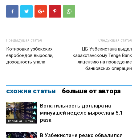
Предыдущая статья
Следующая статья
Котировки узбекских
ЦБ Узбекистана выдал
евробондов выросли,
казахстанскому Tenge Bank
доходность упала
лицензию на проведение
банковских операций
схожие статьи
больше от автора
Волатильность доллара на
минувшей неделе выросла в 5,1
раза
Валютная Биржа
В Узбекистане резко обвалился