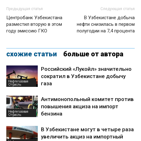
Предыдущая статья
Следующая статья
Центробанк Узбекистана
В Узбекистане добыча
разместил вторую в этом
нефти снизилась в первом
году эмиссию ГКО
полугодии на 7,4 процента
схожие статьи
больше от автора
Российский «Лукойл» значительно
сократил в Узбекистане добычу
Нефтегазовая
газа
Отрасль
Антимонопольный комитет против
повышения акциза на импорт
Нефтегазовая
бензина
Отрасль
В Узбекистане могут в четыре раза
увеличить акциз на импортный