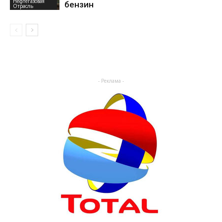
Нефтегазовая
бензин
Отрасль
- Реклама -