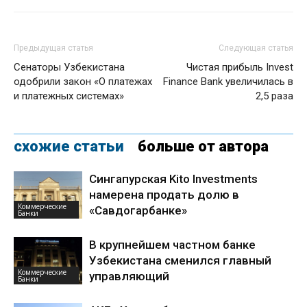
Предыдущая статья
Следующая статья
Сенаторы Узбекистана
Чистая прибыль Invest
одобрили закон «О платежах
Finance Bank увеличилась в
и платежных системах»
2,5 раза
схожие статьи
больше от автора
Сингапурская Kito Investments
намерена продать долю в
Коммерческие
«Савдогарбанке»
Банки
В крупнейшем частном банке
Узбекистана сменился главный
Коммерческие
управляющий
Банки