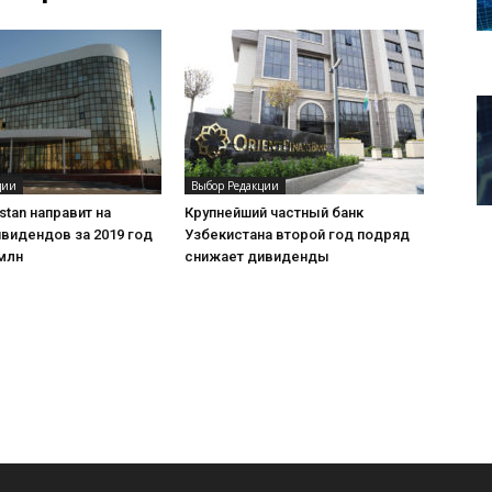
ции
Выбор Редакции
stan направит на
Крупнейший частный банк
видендов за 2019 год
Узбекистана второй год подряд
млн
снижает дивиденды