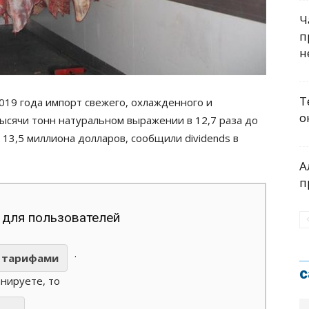
Ч
п
н
Т
019 года импорт свежего, охлажденного и
о
 тысячи тонн натуральном выражении в 12,7 раза до
о 13,5 миллиона долларов, сообщили dividends в
А
п
 для пользователей
.
тарифами
с
анируете, то