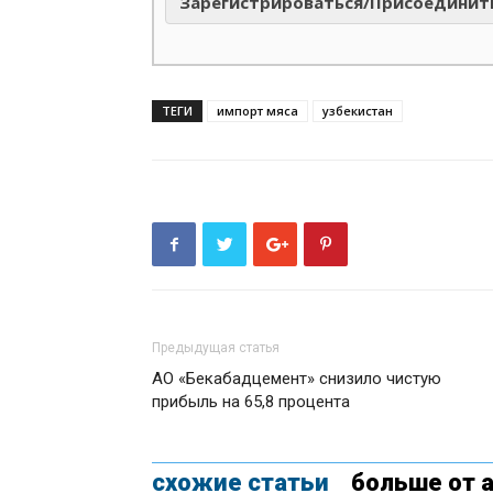
Зарегистрироваться/Присоединит
ТЕГИ
импорт мяса
узбекистан
Предыдущая статья
АО «Бекабадцемент» снизило чистую
прибыль на 65,8 процента
схожие статьи
больше от 