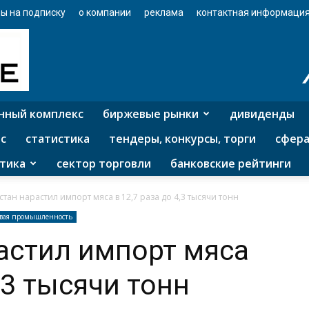
ы на подписку
о компании
реклама
контактная информаци
нный комплекс
биржевые рынки
дивиденды
с
статистика
тендеры, конкурсы, торги
сфера
тика
сектор торговли
банковские рейтинги
стан нарастил импорт мяса в 12,7 раза до 4,3 тысячи тонн
вая промышленность
астил импорт мяса
4,3 тысячи тонн