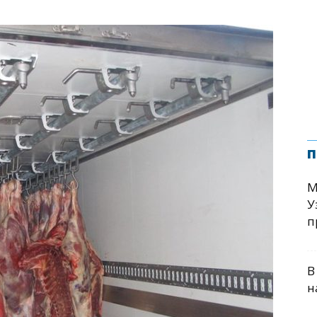
п
М
У
п
В
н