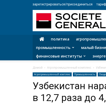
зарегистрироваться/присоединиться
тариф
политика
агропромышле
промышленность
малый бизне
финансовые институты
энерге
Домой
Агропромышленный комплекс
Узбеки
Агропромышленный комплекс
Промышленность
Пище
Узбекистан нар
в 12,7 раза до 