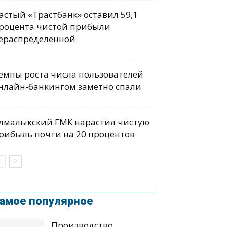
астый «Трастбанк» оставил 59,1
роцента чистой прибыли
ераспределенной
емпы роста числа пользователей
нлайн-банкингом заметно спали
лмалыкский ГМК нарастил чистую
рибыль почти на 20 процентов
амое популярное
Производство