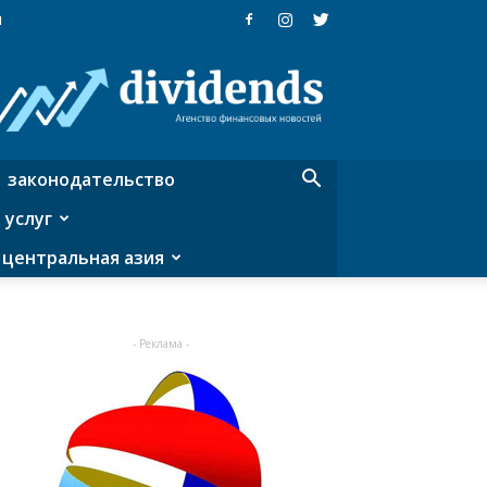
я
Dividends
—
агентство
финансовых
новостей
законодательство
 услуг
центральная азия
- Реклама -