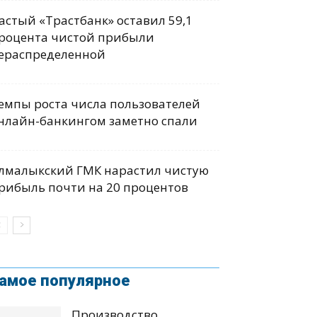
астый «Трастбанк» оставил 59,1
роцента чистой прибыли
ераспределенной
емпы роста числа пользователей
нлайн-банкингом заметно спали
лмалыкский ГМК нарастил чистую
рибыль почти на 20 процентов
амое популярное
Производство