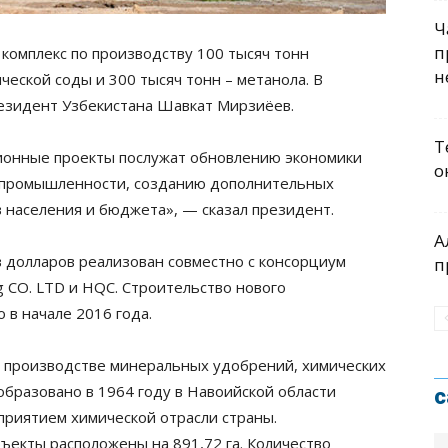
Ч
п
комплекс по производству 100 тысяч тонн
н
ческой соды и 300 тысяч тонн – метанола. В
резидент Узбекистана Шавкат Мирзиёев.
Т
ионные проекты послужат обновлению экономики
о
— промышленности, созданию дополнительных
в населения и бюджета», — сказал президент.
А
 долларов реализован совместно с консорциум
п
g CO. LTD и HQC. Строительство нового
 в начале 2016 года.
 производстве минеральных удобрений, химических
образовано в 1964 году в Навоийской области
с
приятием химической отрасли страны.
екты расположены на 891,72 га. Количество