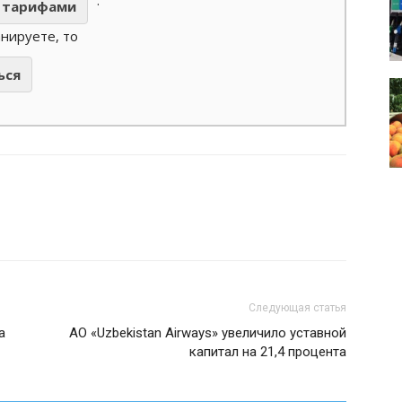
.
тарифами
анируете, то
ься
Следующая статья
а
АО «Uzbekistan Airways» увеличило уставной
капитал на 21,4 процента