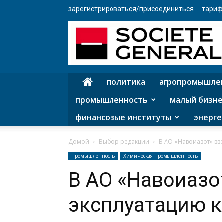
зарегистрироваться/присоединиться
тариф
политика
агропромышле
промышленность
малый бизне
финансовые институты
энерге
Домой
Выбор редакции
В АО «Навоиазот» вв
Промышленность
Химическая промышленность
В АО «Навоиазо
эксплуатацию 