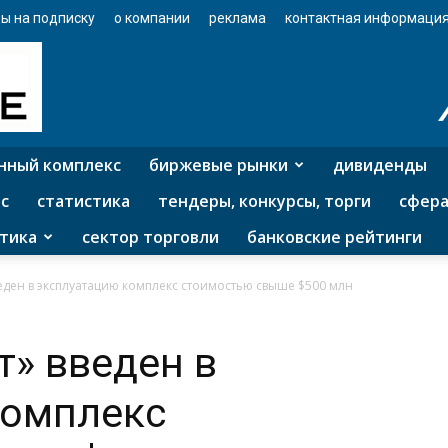
ы на подписку
о компании
реклама
контактная информаци
нный комплекс
биржевые рынки
дивиденды
с
статистика
тендеры, конкурсы, торги
сфера
тика
сектор торговли
банковские рейтинги
еден в эксплуатацию комплекс стоимостью свыше $500 млн
т» введен в
комплекс