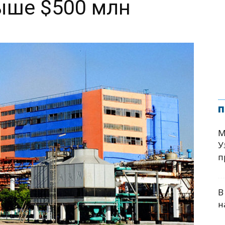
ыше $500 млн
п
М
У
п
В
н