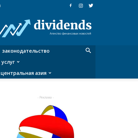
я
Dividends
—
агентство
финансовых
новостей
законодательство
 услуг
центральная азия
- Реклама -