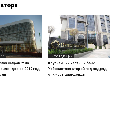
автора
ции
Выбор Редакции
stan направит на
Крупнейший частный банк
видендов за 2019 год
Узбекистана второй год подряд
млн
снижает дивиденды