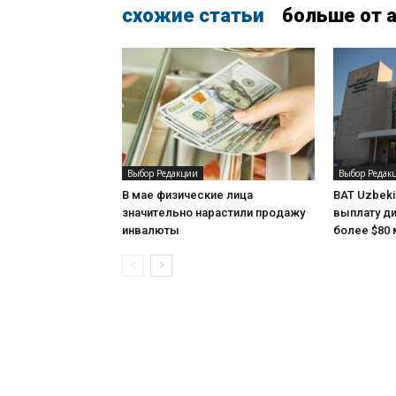
схожие статьи
больше от 
Выбор Редакции
Выбор Редак
В мае физические лица
BAT Uzbeki
значительно нарастили продажу
выплату ди
инвалюты
более $80 