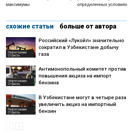
максимумы
определенных условиях
схожие статьи
больше от автора
Российский «Лукойл» значительно
сократил в Узбекистане добычу
Нефтегазовая
газа
Отрасль
Антимонопольный комитет против
повышения акциза на импорт
Нефтегазовая
бензина
Отрасль
В Узбекистане могут в четыре раза
увеличить акциз на импортный
Нефтегазовая
бензин
Отрасль