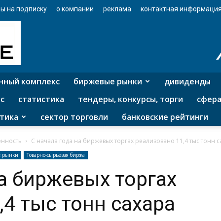
ы на подписку
о компании
реклама
контактная информаци
нный комплекс
биржевые рынки
дивиденды
с
статистика
тендеры, конкурсы, торги
сфера
тика
сектор торговли
банковские рейтинги
нность
С начала года на биржевых торгах реализовано 11,4 тыс тонн с
е рынки
Товарно-сырьевая биржа
на биржевых торгах
,4 тыс тонн сахара