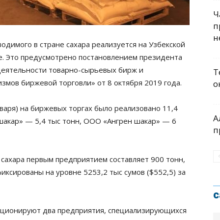
Ч
п
н
водимого в стране сахара реализуется на Узбекской
е. Это предусмотрено постановлением президента
еятельности товарно-сырьевых бирж и
Т
мов биржевой торговли» от 8 октября 2019 года.
о
января) на биржевых торгах было реализовано 11,4
А
 шакар» — 5,4 тыс тонн, ООО «Ангрен шакар» — 6
п
сахара первым предприятием составляет 900 тонн,
иксированы на уровне 5253,2 тыс сумов ($552,5) за
с
кционируют два предприятия, специализирующихся