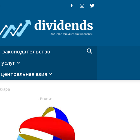
я
Dividends
—
агентство
финансовых
новостей
законодательство
 услуг
центральная азия
ахара
- Реклама -