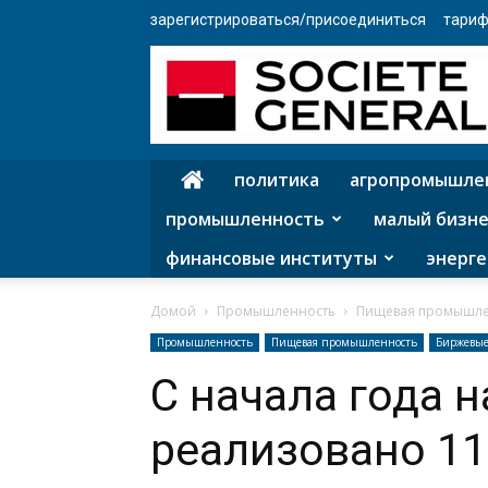
зарегистрироваться/присоединиться
тариф
политика
агропромышле
промышленность
малый бизне
финансовые институты
энерге
Домой
Промышленность
Пищевая промышле
Промышленность
Пищевая промышленность
Биржевы
С начала года 
реализовано 11