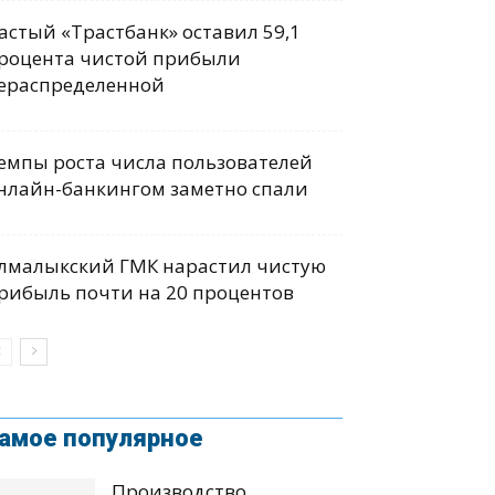
астый «Трастбанк» оставил 59,1
роцента чистой прибыли
ераспределенной
емпы роста числа пользователей
нлайн-банкингом заметно спали
лмалыкский ГМК нарастил чистую
рибыль почти на 20 процентов
амое популярное
Производство