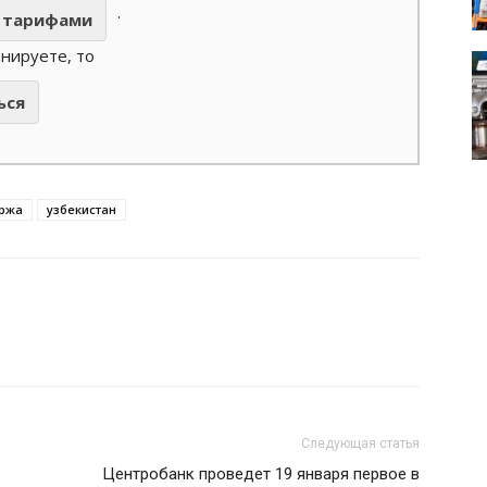
.
тарифами
анируете, то
ься
иржа
узбекистан
Следующая статья
Центробанк проведет 19 января первое в