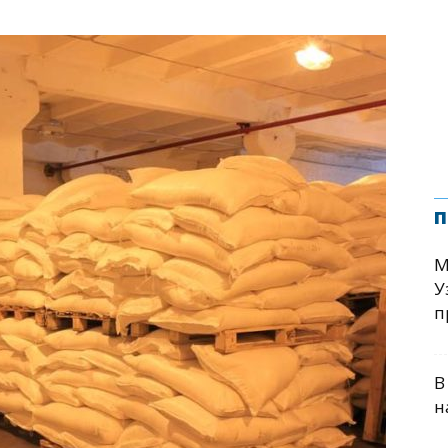
п
М
У
п
В
н