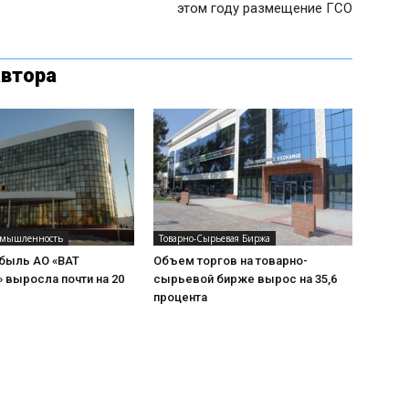
этом году размещение ГСО
автора
омышленность
Товарно-Сырьевая Биржа
ибыль АО «BAT
Объем торгов на товарно-
» выросла почти на 20
сырьевой бирже вырос на 35,6
процента