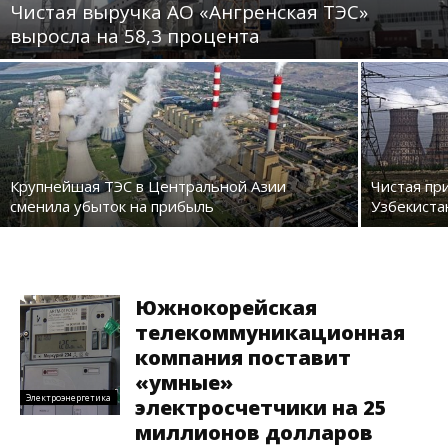
Чистая выручка АО «Ангренская ТЭС»
выросла на 58,3 процента
Крупнейшая ТЭС в Центральной Азии
Чистая пр
сменила убыток на прибыль
Узбекиста
Южнокорейская
телекоммуникационная
компания поставит
«умные»
Электроэнергетика
электросчетчики на 25
миллионов долларов