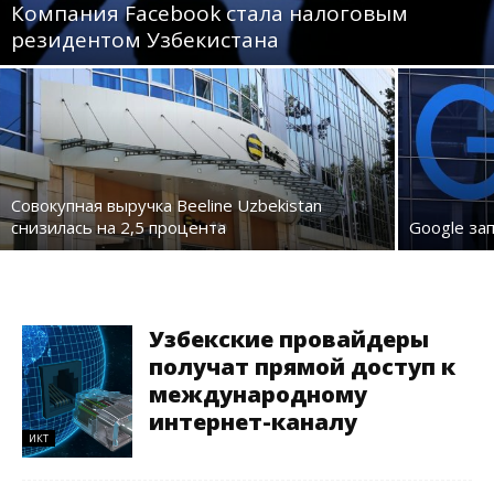
Компания Facebook стала налоговым
резидентом Узбекистана
Совокупная выручка Beeline Uzbekistan
снизилась на 2,5 процента
Google за
Узбекские провайдеры
получат прямой доступ к
международному
интернет-каналу
ИКТ