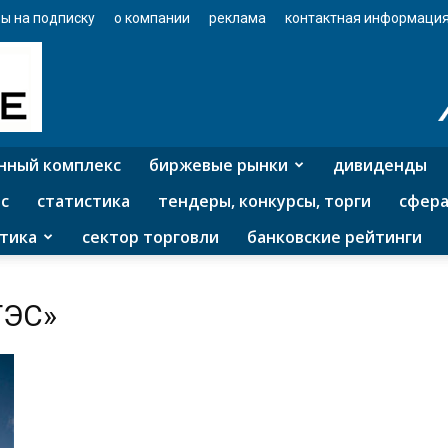
ы на подписку
о компании
реклама
контактная информаци
нный комплекс
биржевые рынки
дивиденды
с
статистика
тендеры, конкурсы, торги
сфера
тика
сектор торговли
банковские рейтинги
ТЭС»