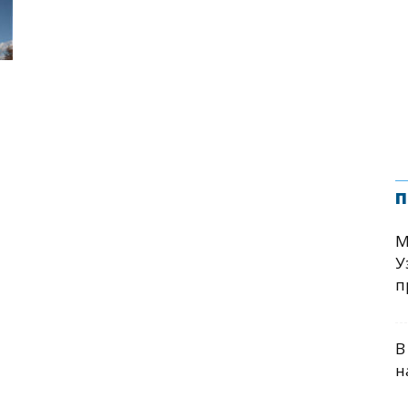
п
М
У
п
В
н