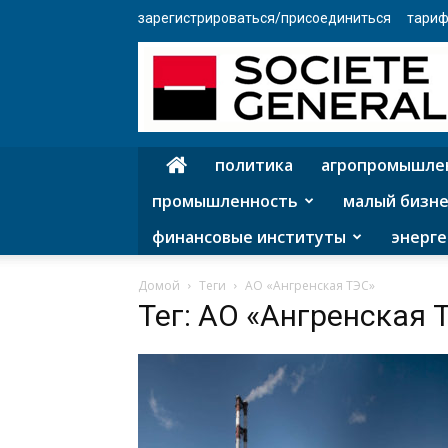
зарегистрироваться/присоединиться
тариф
политика
агропромышле
промышленность
малый бизне
финансовые институты
энерге
Домой
Теги
АО «Ангренская ТЭС»
Тег: АО «Ангренская 