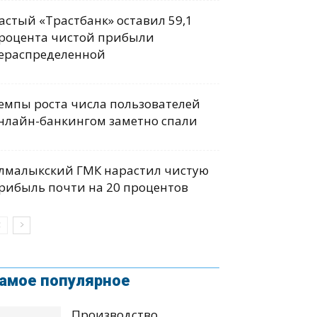
астый «Трастбанк» оставил 59,1
роцента чистой прибыли
ераспределенной
емпы роста числа пользователей
нлайн-банкингом заметно спали
лмалыкский ГМК нарастил чистую
рибыль почти на 20 процентов
амое популярное
Производство