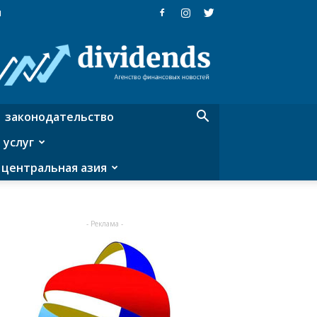
я
Dividends
—
агентство
финансовых
новостей
законодательство
 услуг
центральная азия
- Реклама -