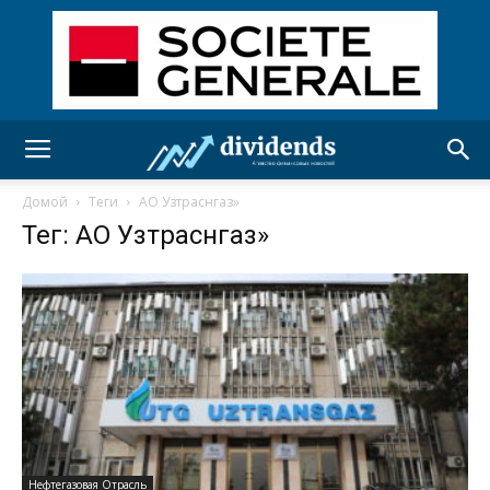
Домой
Теги
АО Узтраснгаз»
Тег: АО Узтраснгаз»
Нефтегазовая Отрасль