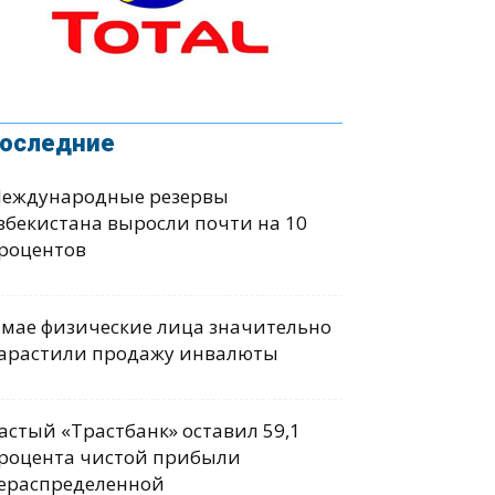
оследние
еждународные резервы
збекистана выросли почти на 10
роцентов
 мае физические лица значительно
арастили продажу инвалюты
астый «Трастбанк» оставил 59,1
роцента чистой прибыли
ераспределенной