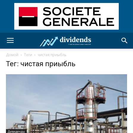
Домой
Теги
чистая приыбль
Тег: чистая приыбль
Дивиденды