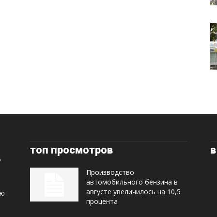
топ просмотров
в
Производство
автомобильного бензина в
августе увеличилось на 10,5
ую
процента