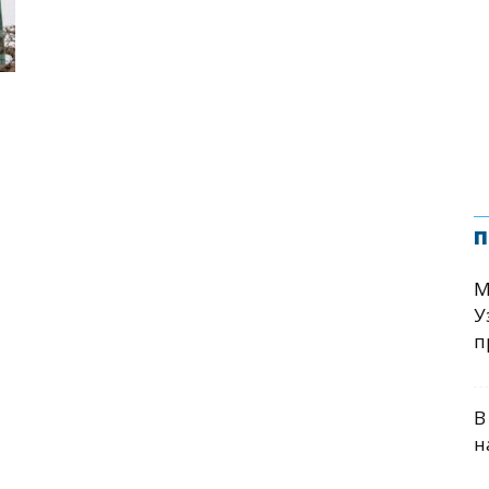
п
М
У
п
В
н