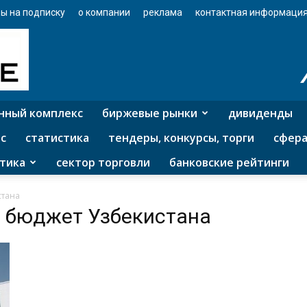
ы на подписку
о компании
реклама
контактная информаци
нный комплекс
биржевые рынки
дивиденды
с
статистика
тендеры, конкурсы, торги
сфера
тика
сектор торговли
банковские рейтинги
стана
й бюджет Узбекистана