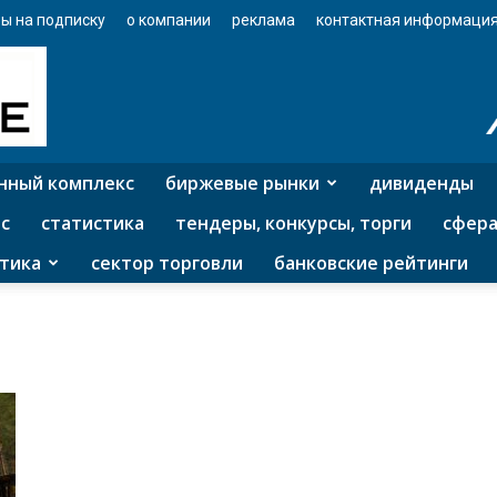
ы на подписку
о компании
реклама
контактная информаци
нный комплекс
биржевые рынки
дивиденды
с
статистика
тендеры, конкурсы, торги
сфера
тика
сектор торговли
банковские рейтинги