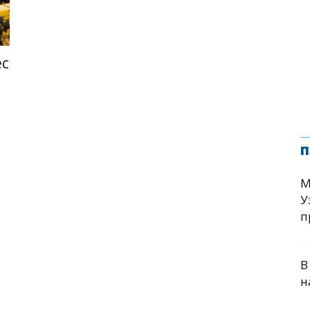
ес
п
М
У
п
В
н