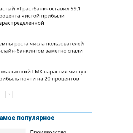
астый «Трастбанк» оставил 59,1
роцента чистой прибыли
ераспределенной
емпы роста числа пользователей
нлайн-банкингом заметно спали
лмалыкский ГМК нарастил чистую
рибыль почти на 20 процентов
амое популярное
Производство