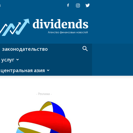
я
Dividends
—
агентство
финансовых
новостей
законодательство
 услуг
центральная азия
- Реклама -