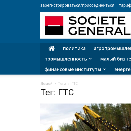
зарегистрироваться/присоединиться
тариф
политика
агропромышле
промышленность
малый бизне
финансовые институты
энерге
Домой
Теги
ГТС
Тег: ГТС