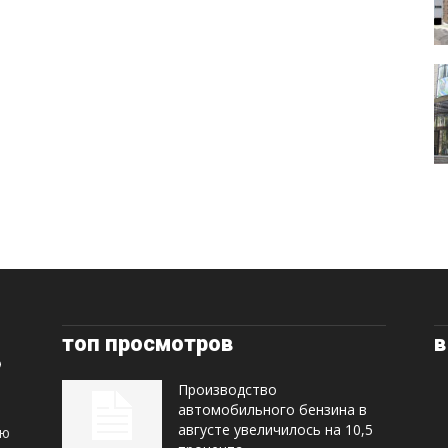
топ просмотров
в
Производство
автомобильного бензина в
августе увеличилось на 10,5
ую