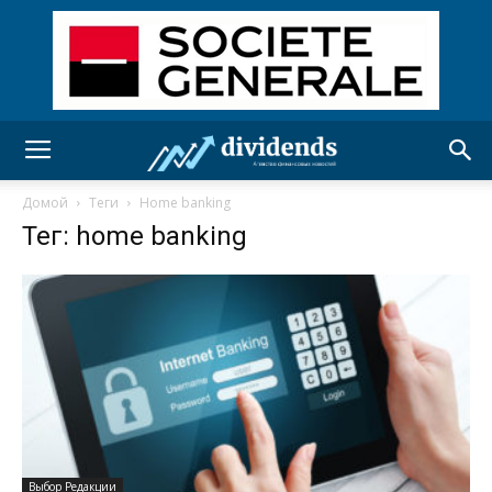
Домой
Теги
Home banking
Тег: home banking
Выбор Редакции