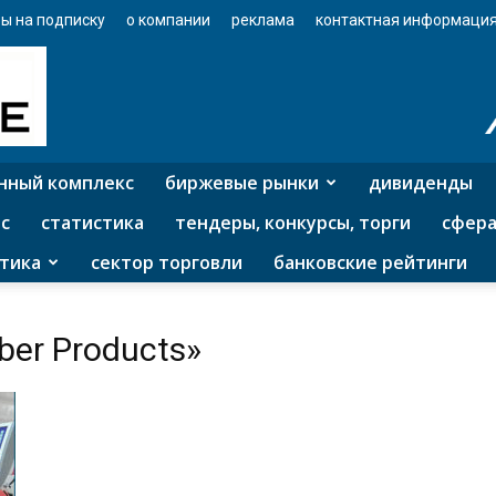
ы на подписку
о компании
реклама
контактная информаци
нный комплекс
биржевые рынки
дивиденды
с
статистика
тендеры, конкурсы, торги
сфера
тика
сектор торговли
банковские рейтинги
ber Products»