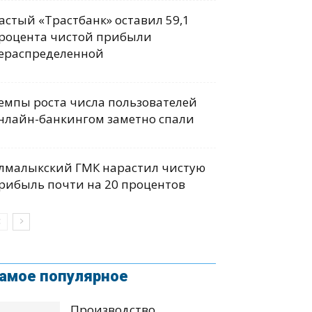
астый «Трастбанк» оставил 59,1
роцента чистой прибыли
ераспределенной
емпы роста числа пользователей
нлайн-банкингом заметно спали
лмалыкский ГМК нарастил чистую
рибыль почти на 20 процентов
амое популярное
Производство