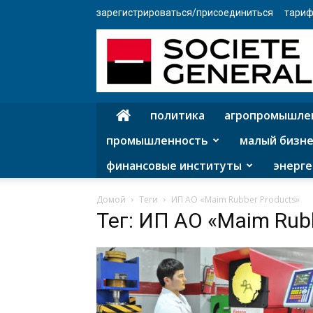
зарегистрироваться/присоединиться
тариф
политика
агропромышле
промышленность
малый бизне
финансовые институты
энерге
Домой
Теги
ИП АО «Maim Rubber Products»
Тег: ИП АО «Maim Rub