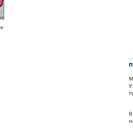
»
п
М
У
п
В
н