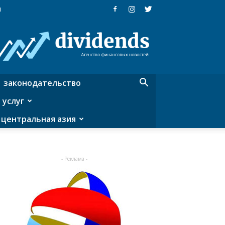
я
Dividends
—
агентство
финансовых
новостей
законодательство
 услуг
центральная азия
- Реклама -