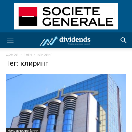
Домой
Теги
клиринг
Тег: клиринг
Коммерческие Банки