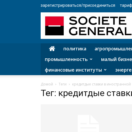
зарегистрироваться/присоединиться
тариф
политика
агропромышле
промышленность
малый бизне
финансовые институты
энерге
Домой
Теги
кредитдые ставки в иностранной
Тег: кредитдые ставк