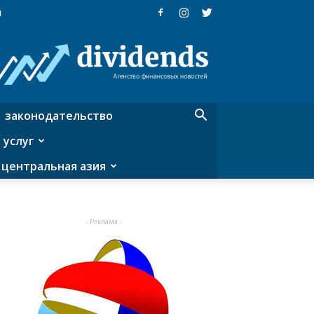
я
Dividends
—
агентство
финансовых
новостей
законодательство
 услуг
центральная азия
- Реклама -