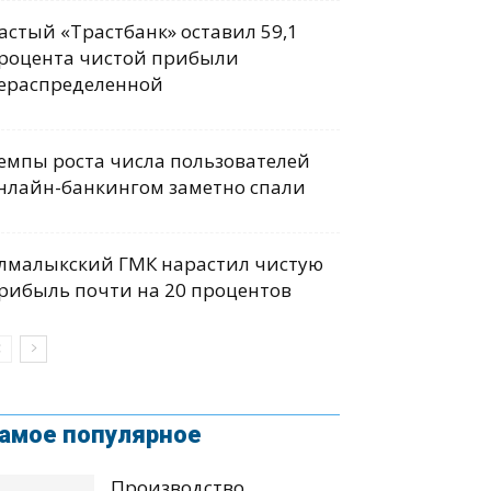
астый «Трастбанк» оставил 59,1
роцента чистой прибыли
ераспределенной
емпы роста числа пользователей
нлайн-банкингом заметно спали
лмалыкский ГМК нарастил чистую
рибыль почти на 20 процентов
амое популярное
Производство