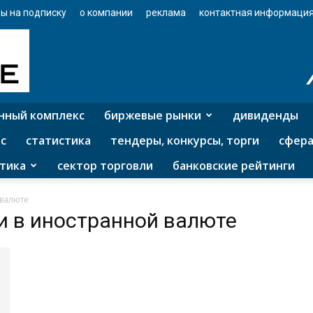
ы на подписку
о компании
реклама
контактная информаци
нный комплекс
биржевые рынки
дивиденды
с
статистика
тендеры, конкурсы, торги
сфера
тика
сектор торговли
банковские рейтинги
 валюте
и в иностранной валюте