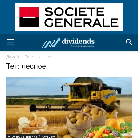
Домой
Теги
лесное
Тег: лесное
Агропромышленный Комплекс