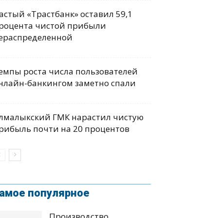
астый «Трастбанк» оставил 59,1
роцента чистой прибыли
ераспределенной
емпы роста числа пользователей
нлайн-банкингом заметно спали
лмалыкский ГМК нарастил чистую
рибыль почти на 20 процентов
амое популярное
Производство