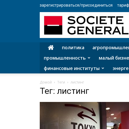
зарегистрироваться/присоединиться
тариф
политика
агропромышле
промышленность
малый бизне
финансовые институты
энерге
Домой
Теги
листинг
Тег: листинг