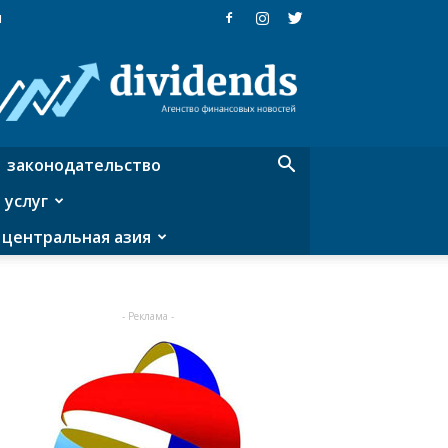
я
Dividends
—
агентство
финансовых
новостей
законодательство
 услуг
центральная азия
- Реклама -