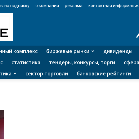
ы на подписку
о компании
реклама
контактная информаци
нный комплекс
биржевые рынки
дивиденды
с
статистика
тендеры, конкурсы, торги
сфера
тика
сектор торговли
банковские рейтинги