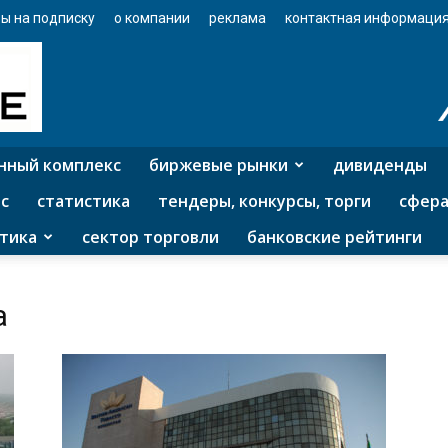
ы на подписку
о компании
реклама
контактная информаци
нный комплекс
биржевые рынки
дивиденды
с
статистика
тендеры, конкурсы, торги
сфера
тика
сектор торговли
банковские рейтинги
а