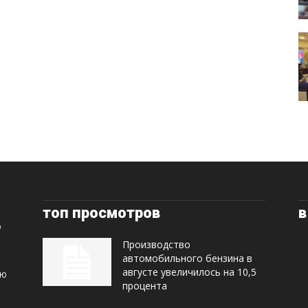
топ просмотров
в
Производство
автомобильного бензина в
августе увеличилось на 10,5
ую
процента