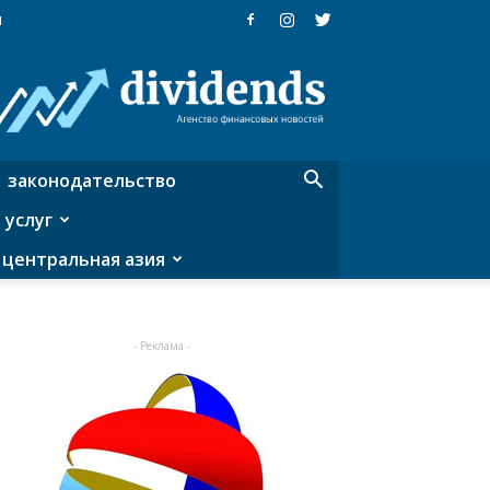
я
Dividends
—
агентство
финансовых
новостей
законодательство
 услуг
центральная азия
- Реклама -