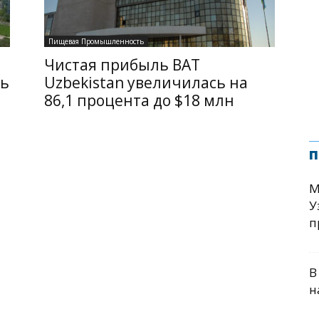
Пищевая Промышленность
Чистая прибыль BAT
сь
Uzbekistan увеличилась на
86,1 процента до $18 млн
п
М
У
п
В
н