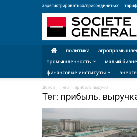
зарегистрироваться/присоединиться
тариф
политика
агропромышле
промышленность
малый бизне
финансовые институты
энерге
Домой
Теги
прибыль. выручка
Тег: прибыль. выручк