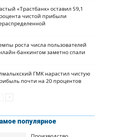
астый «Трастбанк» оставил 59,1
роцента чистой прибыли
ераспределенной
емпы роста числа пользователей
нлайн-банкингом заметно спали
лмалыкский ГМК нарастил чистую
рибыль почти на 20 процентов
амое популярное
Производство