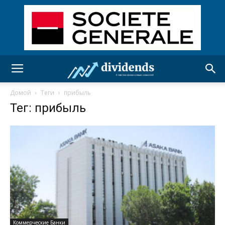
Домой
Теги
прибыль
Тег: прибыль
Коммерческие Банки