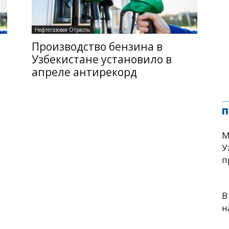
Нефтегазовая Отрасль
Производство бензина в
Узбекистане установило в
апреле антирекорд
п
М
У
п
В
н