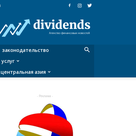
я
Dividends
—
агентство
финансовых
новостей
законодательство
 услуг
центральная азия
- Реклама -