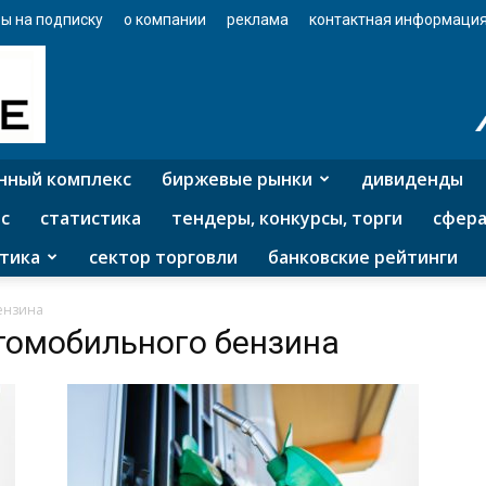
ы на подписку
о компании
реклама
контактная информаци
нный комплекс
биржевые рынки
дивиденды
с
статистика
тендеры, конкурсы, торги
сфера
тика
сектор торговли
банковские рейтинги
ензина
втомобильного бензина