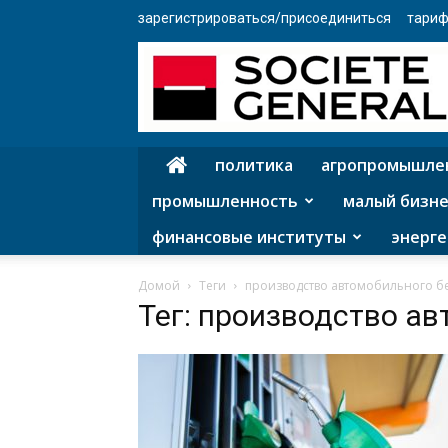
зарегистрироваться/присоединиться
тариф
политика
агропромышле
промышленность
малый бизне
финансовые институты
энерге
Домой
Теги
производство автомобильного б
Тег: производство а