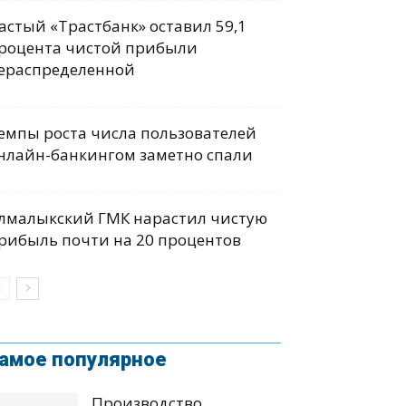
астый «Трастбанк» оставил 59,1
роцента чистой прибыли
ераспределенной
емпы роста числа пользователей
нлайн-банкингом заметно спали
лмалыкский ГМК нарастил чистую
рибыль почти на 20 процентов
амое популярное
Производство