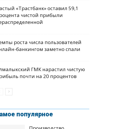
астый «Трастбанк» оставил 59,1
роцента чистой прибыли
ераспределенной
емпы роста числа пользователей
нлайн-банкингом заметно спали
лмалыкский ГМК нарастил чистую
рибыль почти на 20 процентов
амое популярное
Производство