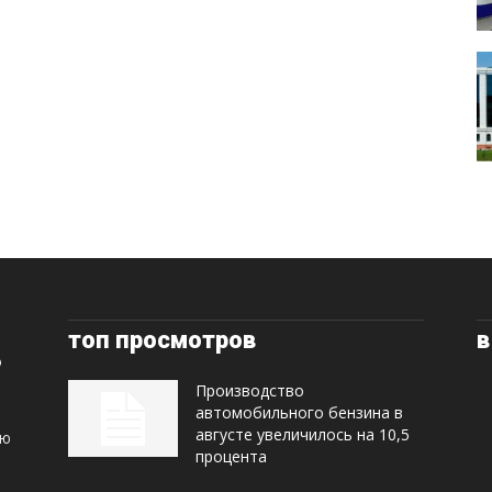
топ просмотров
в
Производство
автомобильного бензина в
августе увеличилось на 10,5
ую
процента