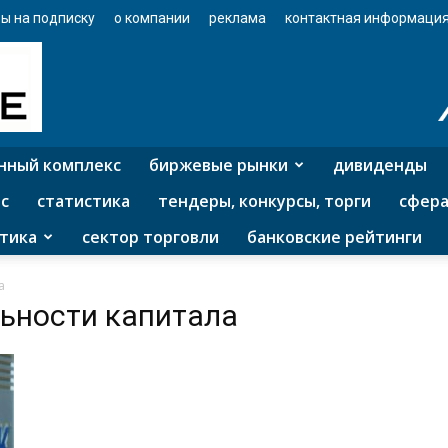
ы на подписку
о компании
реклама
контактная информаци
нный комплекс
биржевые рынки
дивиденды
с
статистика
тендеры, конкурсы, торги
сфера
тика
сектор торговли
банковские рейтинги
а
льности капитала