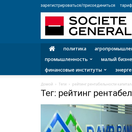
зарегистрироваться/присоединиться
тариф
политика
агропромышле
промышленность
малый бизне
финансовые институты
энерге
Домой
Теги
рейтинг рентабельности капитал
Тег: рейтинг рентабе