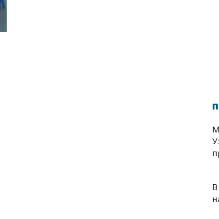
п
М
У
п
В
н