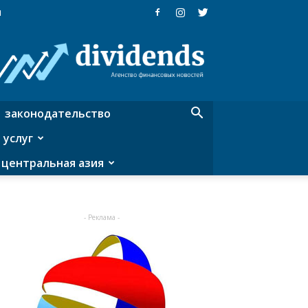
я
Dividends
—
агентство
финансовых
новостей
законодательство
 услуг
центральная азия
- Реклама -