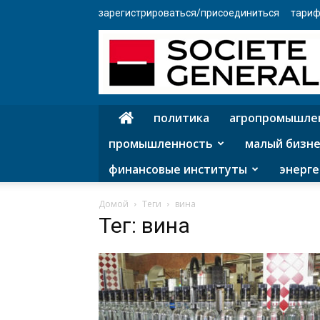
зарегистрироваться/присоединиться
тариф
политика
агропромышле
промышленность
малый бизне
финансовые институты
энерге
Домой
Теги
вина
Тег: вина