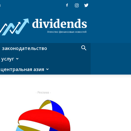
я
Dividends
—
агентство
финансовых
новостей
законодательство
 услуг
центральная азия
- Реклама -