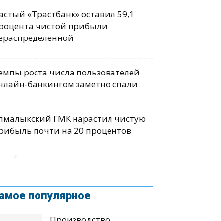
астый «Трастбанк» оставил 59,1
роцента чистой прибыли
ераспределенной
емпы роста числа пользователей
нлайн-банкингом заметно спали
лмалыкский ГМК нарастил чистую
рибыль почти на 20 процентов
амое популярное
Производство