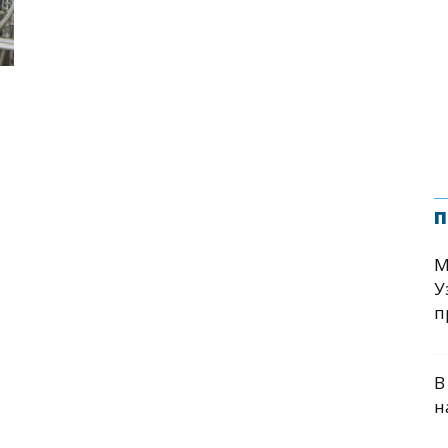
п
М
У
п
В
н