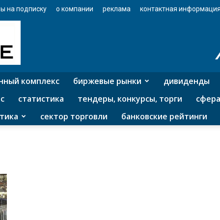
ы на подписку
о компании
реклама
контактная информаци
нный комплекс
биржевые рынки
дивиденды
с
статистика
тендеры, конкурсы, торги
сфера
тика
сектор торговли
банковские рейтинги