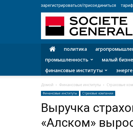
зарегистрироваться/присоединиться
тариф
политика
агропромышле
промышленность
малый бизне
финансовые институты
энерге
Домой
Финансовые институты
Страховые ко
Финансовые институты
Страховые компании
Выручка страх
«Алском» вырос