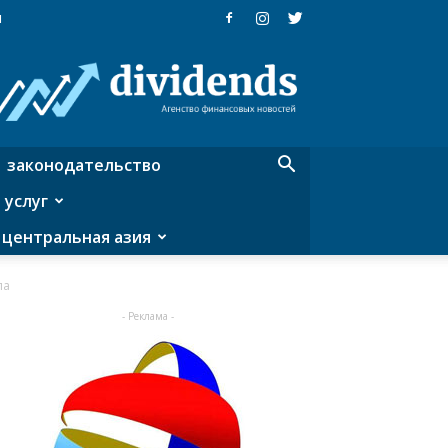
я
Dividends
—
агентство
финансовых
новостей
законодательство
 услуг
центральная азия
ла
- Реклама -