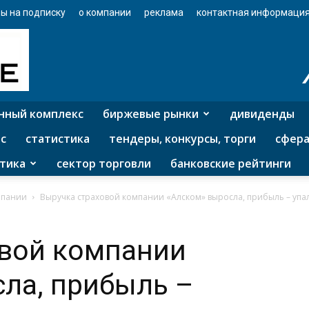
ы на подписку
о компании
реклама
контактная информаци
нный комплекс
биржевые рынки
дивиденды
с
статистика
тендеры, конкурсы, торги
сфера
тика
сектор торговли
банковские рейтинги
мпании
Выручка страховой компании «Алском» выросла, прибыль – упа
овой компании
ла, прибыль –