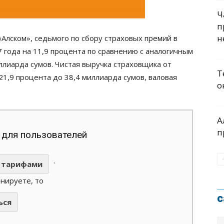
Ч
п
н
Алском», седьмого по сбору страховых премий в
 года на 11,9 процента по сравнению с аналогичным
иллиарда сумов. Чистая выручка страховщика от
Т
21,9 процента до 38,4 миллиарда сумов, валовая
о
А
п
 для пользователей
.
тарифами
анируете, то
с
ься