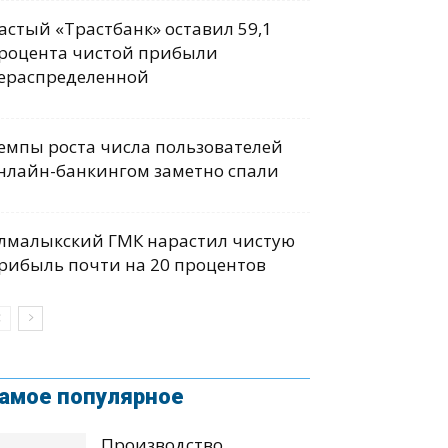
астый «Трастбанк» оставил 59,1
роцента чистой прибыли
ераспределенной
емпы роста числа пользователей
нлайн-банкингом заметно спали
лмалыкский ГМК нарастил чистую
рибыль почти на 20 процентов
амое популярное
Производство