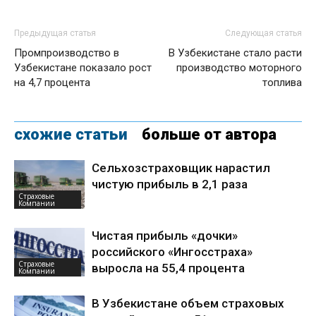
Предыдущая статья
Следующая статья
Промпроизводство в
В Узбекистане стало расти
Узбекистане показало рост
производство моторного
на 4,7 процента
топлива
схожие статьи
больше от автора
Сельхозстраховщик нарастил
чистую прибыль в 2,1 раза
Страховые
Компании
Чистая прибыль «дочки»
российского «Ингосстраха»
Страховые
выросла на 55,4 процента
Компании
В Узбекистане объем страховых