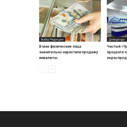
Выбор Редакции
Дивиденды
В мае физические лица
Частый «Тр
значительно нарастили продажу
процента 
инвалюты
нераспред