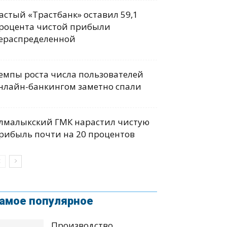
астый «Трастбанк» оставил 59,1
роцента чистой прибыли
ераспределенной
емпы роста числа пользователей
нлайн-банкингом заметно спали
лмалыкский ГМК нарастил чистую
рибыль почти на 20 процентов
амое популярное
Производство