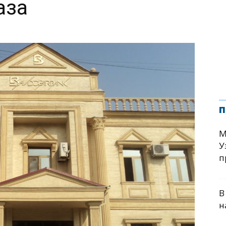
аза
п
М
У
п
В
н