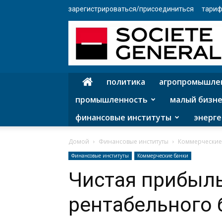
зарегистрироваться/присоединиться
тариф
политика
агропромышле
промышленность
малый бизне
финансовые институты
энерге
Домой
Финансовые институты
Коммерческие
Финансовые институты
Коммерческие банки
Чистая прибыл
рентабельного 