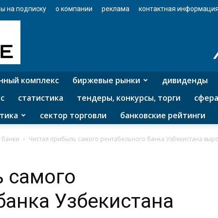
ы на подписку
о компании
реклама
контактная информаци
нный комплекс
биржевые рынки
дивиденды
с
статистика
тендеры, конкурсы, торги
сфера
тика
сектор торговли
банковские рейтинги
 банки
Чистая прибыль самого рентабельного банка Узбекистана вырос
ь самого
банка Узбекистана