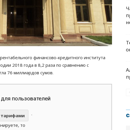
Ч
п
н
Т
о
 рентабельного финансово-кредитного института
одии 2018 года в 8,2 раза по сравнению с
А
гла 76 миллиардов сумов.
п
 для пользователей
.
с
тарифами
анируете, то